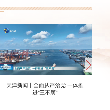
天津新闻丨全面从严治党 一体推
观
进“三不腐”