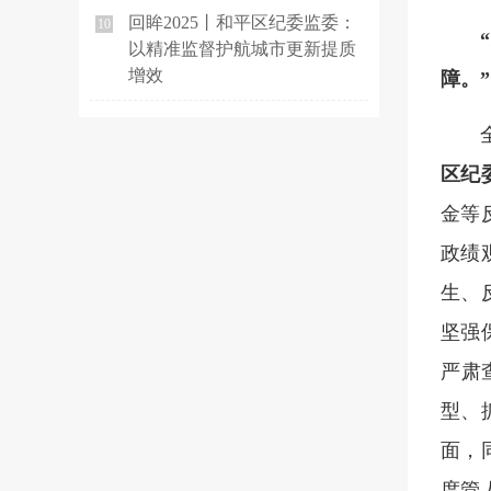
回眸2025丨和平区纪委监委：
10
以精准监督护航城市更新提质
增效
障。”
区纪
金等
政绩
生、
坚强
严肃
型、
面，
度管