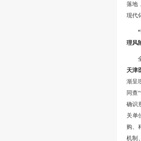
落地
现代
理风
天津
渐呈
同查
确识
关单
购、
机制