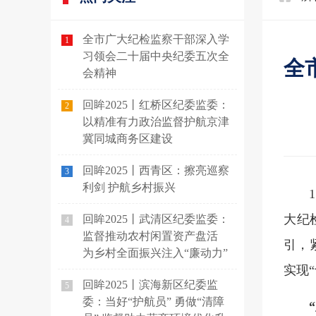
全市广大纪检监察干部深入学
1
习领会二十届中央纪委五次全
全
会精神
回眸2025丨红桥区纪委监委：
2
以精准有力政治监督护航京津
冀同城商务区建设
回眸2025丨西青区：擦亮巡察
3
利剑 护航乡村振兴
大纪
回眸2025丨武清区纪委监委：
4
监督推动农村闲置资产盘活
引，
为乡村全面振兴注入“廉动力”
实现
回眸2025丨滨海新区纪委监
5
委：当好“护航员” 勇做“清障