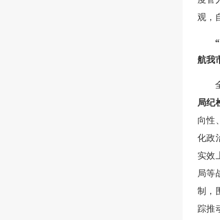
观，
航我
局纪
向性
化政
实效
局等
制，
踪推