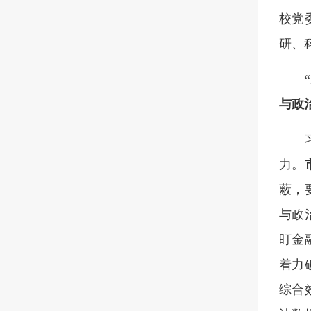
校党
研、
与政
力。
蔽，
与政
盯金
着力
综合