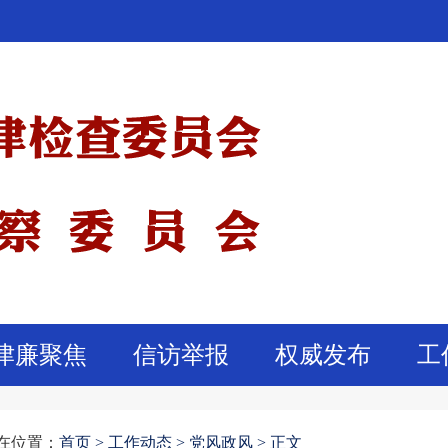
津廉聚焦
信访举报
权威发布
工
在位置：
首页
>
工作动态 >
党风政风 >
正文