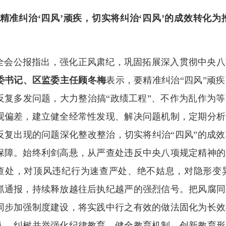
“精准纠治‘四风’顽疾，切实将纠治‘四风’的成效转化
全会公报指出，强化正风肃纪，巩固拓展深入贯彻中央八
委书记、区监委主任顾冬梅
表示，要精准纠治“四风”顽
反复多发问题，大力整治搞“政绩工程”、不作为乱作为
观偏差，建立健全经常性发现、解决问题机制，定期分析
反复出现的问题深化整改整治，切实将纠治“四风”的成
保障。始终利剑高悬，从严查处违反中央八项规定精神的
查处，对顶风违纪行为速查严处、绝不姑息，对隐形变
抓通报，持续释放越往后执纪越严的强烈信号。把风腐同
同步加强制度建设，将实践中行之有效的做法固化为长效
人。纠树并举强化纪律教育，健全教育机制，创新教育形