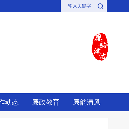
作动态
廉政教育
廉韵清风