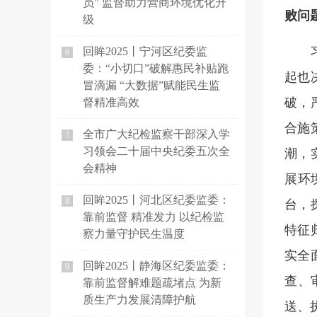
员” 监督助力营商环境优化升
败问
级
回眸2025丨宁河区纪委监
6
委：“小切口”破解惠民补贴跑
起也
冒滴漏 “大数据”赋能民生监
破，
督精准高效
合施
全市广大纪检监察干部深入学
7
习领会二十届中央纪委五次全
潮，
会精神
展环
回眸2025丨河北区纪委监委：
8
台，
靠前监督 精准发力 以纪检监
特征
察力量守护民生温度
实全
回眸2025丨静海区纪委监委：
9
查、
靠前监督解难题疏堵点 为新
质生产力发展清障护航
送、