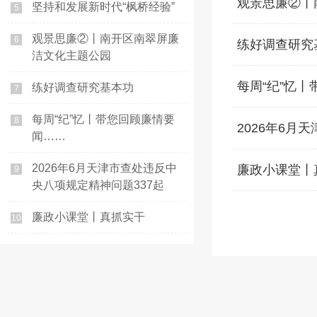
观景思廉②丨
坚持和发展新时代“枫桥经验”
5
观景思廉②丨南开区南翠屏廉
6
练好调查研究
洁文化主题公园
每周“纪”忆
练好调查研究基本功
7
每周“纪”忆丨带您回顾廉情要
8
2026年6月
闻……
2026年6月天津市查处违反中
廉政小课堂丨
9
央八项规定精神问题337起
廉政小课堂丨真抓实干
10