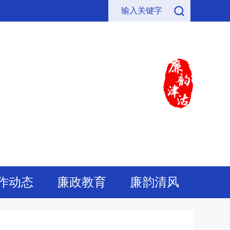
作动态
廉政教育
廉韵清风