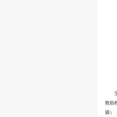
救助
摄）