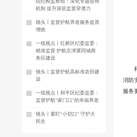
院纪检监察组：深化专题会商
机制 提升派驻监督穿透力
镜头丨监督护航养老服务提质
6
增效
一线视点丨红桥区纪委监委：
7
精准监督 护航京津冀同城商
务区建设
镜头丨监督护航高标准农田建
8
设
消防
服务
一线视点丨和平区纪委监委：
9
监督护航“家门口”的幸福养老
镜头丨紧盯“小切口” 守护大
10
民生