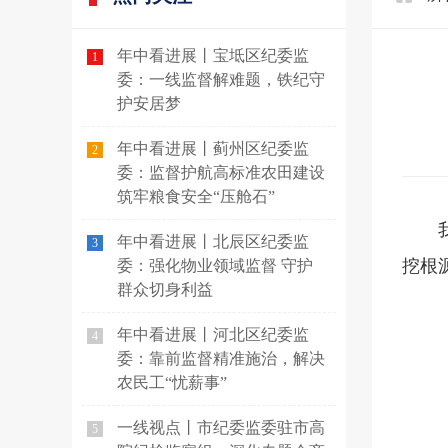
年中看进展丨宝坻区纪委监
1
委：一线监督解难题，铁纪守
护安居梦
年中看进展丨蓟州区纪委监
2
委：监督护航高标准农田建设
筑牢粮食安全“压舱石”
年中看进展丨北辰区纪委监
3
挖根
委：强化物业领域监督 守护
群众切身利益
年中看进展丨河北区纪委监
4
委：靠前监督精准施治，解决
农民工“忧薪事”
一线视点丨市纪委监委驻市高
5