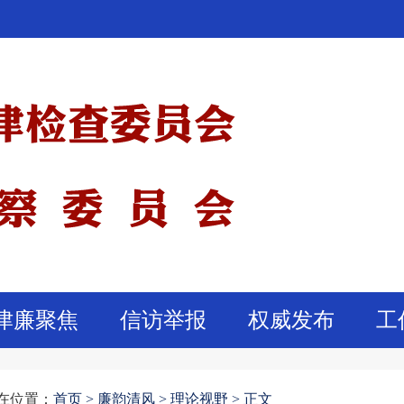
津廉聚焦
信访举报
权威发布
工
在位置：
首页
>
廉韵清风 >
理论视野 >
正文