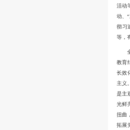
活动
动、
彻习
等，
教育
长效
主义
是主
光鲜
扭曲
拓展