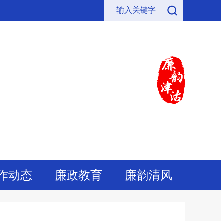
作动态
廉政教育
廉韵清风