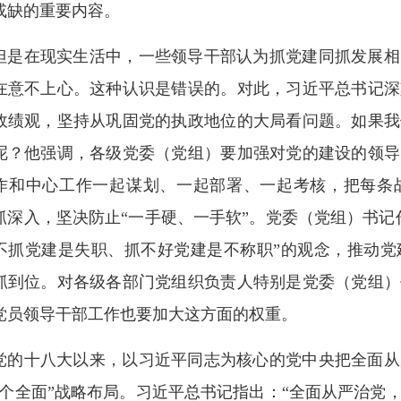
或缺的重要内容。
但是在现实生活中，一些领导干部认为抓党建同抓发展相
在意不上心。这种认识是错误的。对此，习近平总书记深
政绩观，坚持从巩固党的执政地位的大局看问题。如果我
呢？他强调，各级党委（党组）要加强对党的建设的领导
作和中心工作一起谋划、一起部署、一起考核，把每条
抓深入，坚决防止“一手硬、一手软”。党委（党组）书记
不抓党建是失职、抓不好党建是不称职”的观念，推动党
抓到位。对各级各部门党组织负责人特别是党委（党组）
党员领导干部工作也要加大这方面的权重。
党的十八大以来，以习近平同志为核心的党中央把全面从
四个全面”战略布局。习近平总书记指出：“全面从严治党