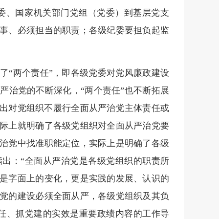
部委、国家机关部门党组（党委）到基层党支
事、必须担当的职责；各级纪委要担负起监
了“两个责任”，即各级党委对党风廉政建设
严治党的不断深化，“两个责任”也不断拓展
提出对党组织不履行全面从严治党主体责任或
际上就明确了各级党组织对全面从严治党要
治党中找准职能定位，实际上是明确了各级
出：“全面从严治党是各级党组织的职责所
是字面上的变化，更是实践的发展、认识的
党的建设必须全面从严，各级党组织及其负
任、抓党建的实效是重要政绩内容的工作导