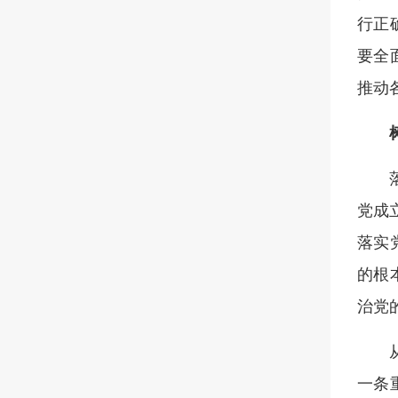
行正
要全
推动
党成
落实
的根
治党
一条