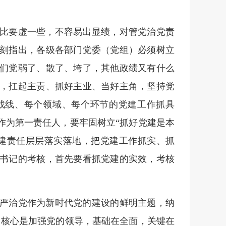
比要虚一些，不容易出显绩，对管党治党责
刻指出，各级各部门党委（党组）必须树立
们党弱了、散了、垮了，其他政绩又有什么
，扛起主责、抓好主业、当好主角，坚持党
战线、每个领域、每个环节的党建工作抓具
作为第一责任人，要牢固树立“抓好党建是本
建责任层层落实落地，把党建工作抓实、抓
书记的考核，首先要看抓党建的实效，考核
严治党作为新时代党的建设的鲜明主题，纳
，核心是加强党的领导，基础在全面，关键在