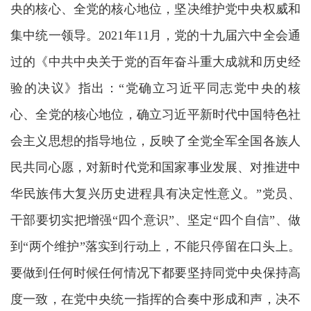
央的核心、全党的核心地位，坚决维护党中央权威和
集中统一领导。2021年11月，党的十九届六中全会通
过的《中共中央关于党的百年奋斗重大成就和历史经
验的决议》指出：“党确立习近平同志党中央的核
心、全党的核心地位，确立习近平新时代中国特色社
会主义思想的指导地位，反映了全党全军全国各族人
民共同心愿，对新时代党和国家事业发展、对推进中
华民族伟大复兴历史进程具有决定性意义。”党员、
干部要切实把增强“四个意识”、坚定“四个自信”、做
到“两个维护”落实到行动上，不能只停留在口头上。
要做到任何时候任何情况下都要坚持同党中央保持高
度一致，在党中央统一指挥的合奏中形成和声，决不