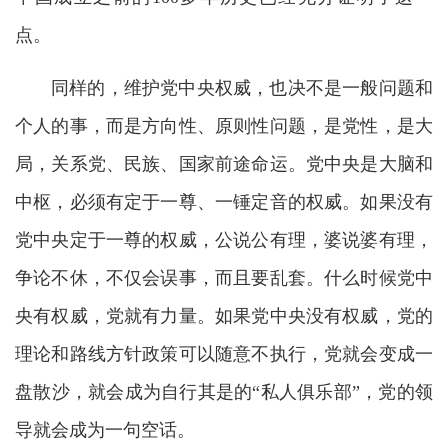
点。
同样的，维护党中央权威，也决不是一般问题和
个人的事，而是方向性、原则性问题，是党性，是大
局，关系党、民族、国家前途命运。党中央是大脑和
中枢，必须有定于一尊、一锤定音的权威。如果没有
党中央定于一尊的权威，公说公有理，婆说婆有理，
争论不休，不仅会误事，而且要乱套。什么时候党中
央有权威，党就有力量。如果党中央没有权威，党的
理论和路线方针政策可以随意不执行，党就会变成一
盘散沙，就会成为自行其是的“私人俱乐部”，党的领
导就会成为一句空话。