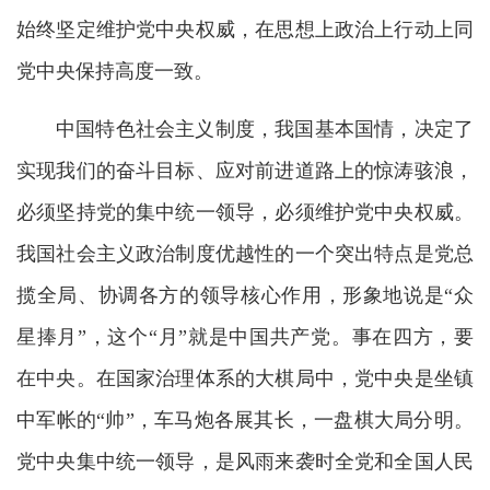
始终坚定维护党中央权威，在思想上政治上行动上同
党中央保持高度一致。
中国特色社会主义制度，我国基本国情，决定了
实现我们的奋斗目标、应对前进道路上的惊涛骇浪，
必须坚持党的集中统一领导，必须维护党中央权威。
我国社会主义政治制度优越性的一个突出特点是党总
揽全局、协调各方的领导核心作用，形象地说是“众
星捧月”，这个“月”就是中国共产党。事在四方，要
在中央。在国家治理体系的大棋局中，党中央是坐镇
中军帐的“帅”，车马炮各展其长，一盘棋大局分明。
党中央集中统一领导，是风雨来袭时全党和全国人民