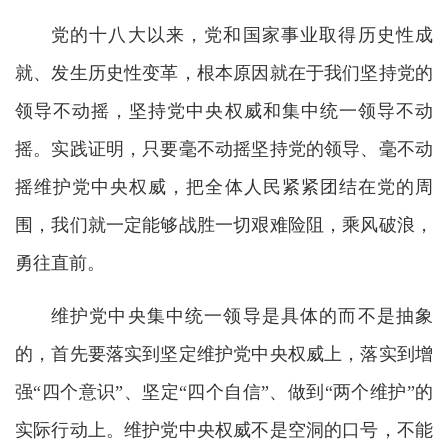
党的十八大以来，党和国家事业取得历史性成
就、发生历史性变革，根本原因就在于我们坚持党的
领导不动摇，坚持党中央权威和集中统一领导不动
摇。实践证明，只要毫不动摇坚持党的领导、毫不动
摇维护党中央权威，把全体人民紧紧团结在党的周
围，我们就一定能够战胜一切艰难险阻，乘风破浪，
勇往直前。
维护党中央集中统一领导是具体的而不是抽象
的，首先要落实到坚定维护党中央权威上，落实到增
强“四个意识”、坚定“四个自信”、做到“两个维护”的
实际行动上。维护党中央权威不是空洞的口号，不能