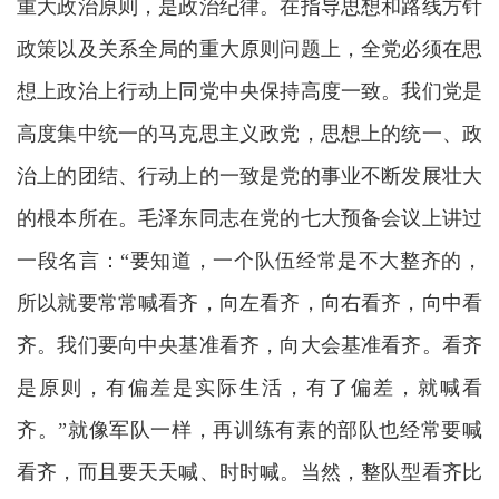
重大政治原则，是政治纪律。在指导思想和路线方针
政策以及关系全局的重大原则问题上，全党必须在思
想上政治上行动上同党中央保持高度一致。我们党是
高度集中统一的马克思主义政党，思想上的统一、政
治上的团结、行动上的一致是党的事业不断发展壮大
的根本所在。毛泽东同志在党的七大预备会议上讲过
一段名言：“要知道，一个队伍经常是不大整齐的，
所以就要常常喊看齐，向左看齐，向右看齐，向中看
齐。我们要向中央基准看齐，向大会基准看齐。看齐
是原则，有偏差是实际生活，有了偏差，就喊看
齐。”就像军队一样，再训练有素的部队也经常要喊
看齐，而且要天天喊、时时喊。当然，整队型看齐比