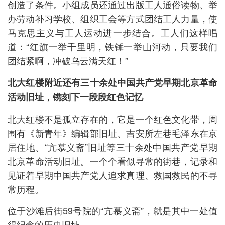
创造了条件。小组成员还通过出版工人通俗读物、举
办劳动补习学校、组织工会等方式团结工人力量，使
马克思主义与工人运动进一步结合。工人们这样唱
道：“红旗一举千里明，铁锤一举山河动，只要我们
团结紧啊，冲破乌云满天红！”
北大红楼附近还有三十余处中国共产党早期北京革命
活动旧址，镌刻下一段段红色记忆
北大红楼不是孤立存在的，它是一个红色文化带，周
围有《新青年》编辑部旧址、吉安所左巷毛泽东在京
居住地、“亢慕义斋”旧址等三十余处中国共产党早期
北京革命活动旧址。一个个看似寻常的街巷，记录和
见证着早期中国共产党人追求真理、救国救民的不寻
常历程。
位于沙滩后街59号院的“亢慕义斋”，就是其中一处值
得纪念的历史旧址。