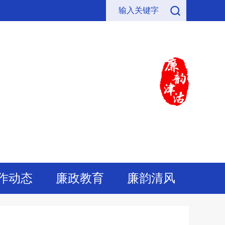
作动态
廉政教育
廉韵清风