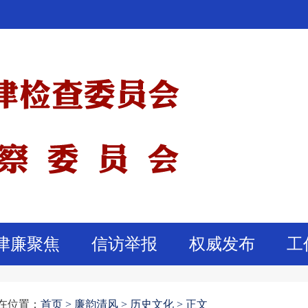
津廉聚焦
信访举报
权威发布
工
在位置：
首页
>
廉韵清风 >
历史文化 >
正文