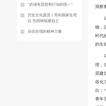
“必须有思想和行动的统一”
8
洞察
历史文化源流丨苟利国家生死
9
以 岂因祸福避趋之
物，
自信自强的精神力量
10
时代
的生
理，
层建
俗化
出：
青年