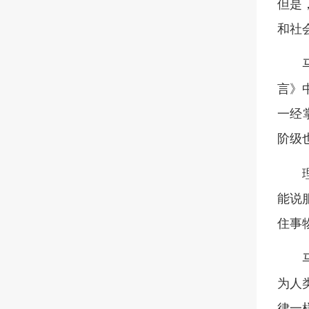
但是
和社
言》
一经
阶级
能说
住事
为人
律一