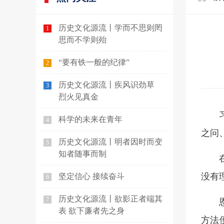
历史文化源流丨学而不思则罔
1
思而不学则殆
“要有铁一般的纪律”
2
历史文化源流丨疾风识劲草
3
烈火见真金
科学的未来在青年
4
之问
历史文化源流丨明者因时而变
5
知者随事而制
没有
坚定信心 接续奋斗
6
历史文化源流丨欲影正者端其
7
表 欲下廉者先之身
方法