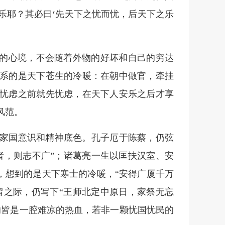
乐耶？其必曰‘先天下之忧而忧，后天下之乐
”的心境，不会随着外物的好坏和自己的穷达
系的是天下苍生的冷暖：在朝中做官，牵挂
忧虑之前就先忧虑，在天下人安乐之后才享
风范。
家国意识和精神底色。孔子厄于陈蔡，仍弦
者，则志不广”；诸葛亮一生以匡扶汉室、安
破，想到的是天下寒士的冷暖，“安得广厦千万
留之际，仍写下“王师北定中原日，家祭无忘
的皆是一腔难凉的热血，若非一颗忧国忧民的