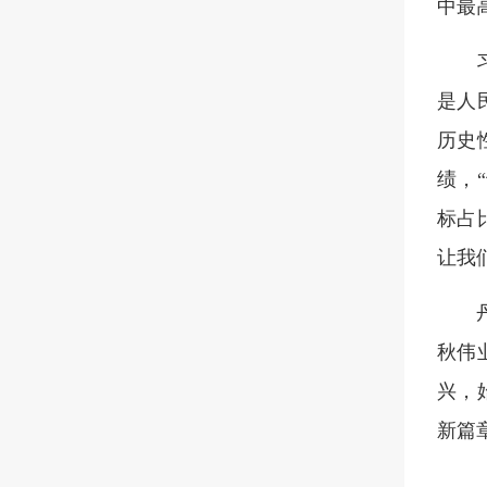
中最
是人
历史
绩，
标占
让我
秋伟
兴，
新篇