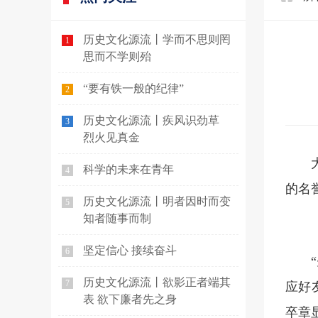
历史文化源流丨学而不思则罔
1
思而不学则殆
“要有铁一般的纪律”
2
历史文化源流丨疾风识劲草
3
烈火见真金
科学的未来在青年
4
的名
历史文化源流丨明者因时而变
5
知者随事而制
坚定信心 接续奋斗
6
历史文化源流丨欲影正者端其
7
应好
表 欲下廉者先之身
卒章