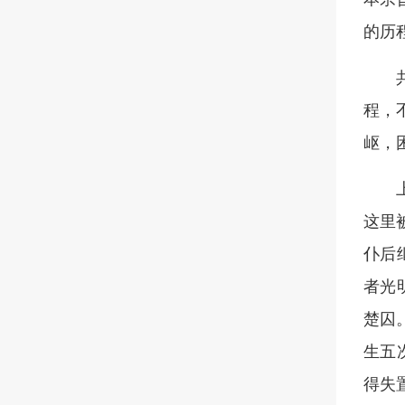
的历
程，
岖，
这里
仆后
者光
楚囚
生五
得失