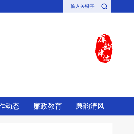
作动态
廉政教育
廉韵清风