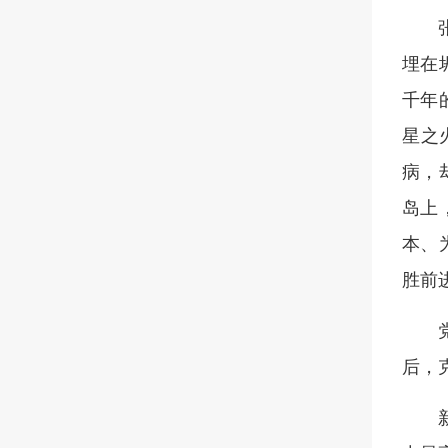
埋在
千年
星之
病，
岛上
本、
胜前
后，