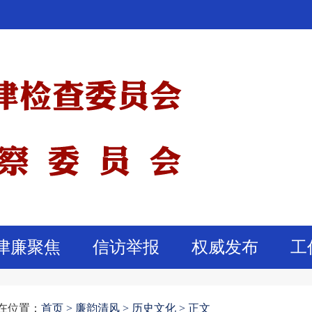
津廉聚焦
信访举报
权威发布
工
在位置：
首页
>
廉韵清风 >
历史文化 >
正文