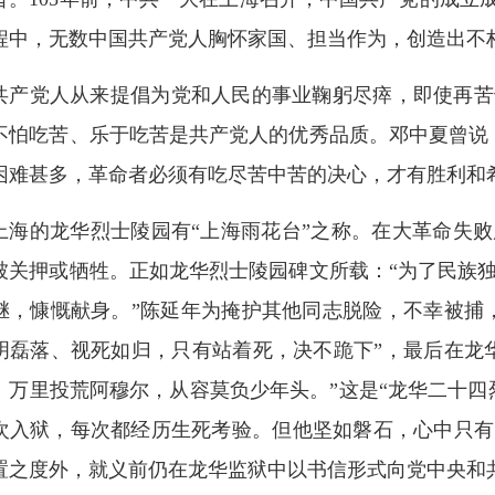
程中，无数中国共产党人胸怀家国、担当作为，创造出不
共产党人从来提倡为党和人民的事业鞠躬尽瘁，即使再苦
不怕吃苦、乐于吃苦是共产党人的优秀品质。邓中夏曾说
困难甚多，革命者必须有吃尽苦中苦的决心，才有胜利和
上海的龙华烈士陵园有“上海雨花台”之称。在大革命失
被关押或牺牲。正如龙华烈士陵园碑文所载：“为了民族
继，慷慨献身。”陈延年为掩护其他同志脱险，不幸被捕
明磊落、视死如归，只有站着死，决不跪下”，最后在龙
。万里投荒阿穆尔，从容莫负少年头。”这是“龙华二十四
次入狱，每次都经历生死考验。但他坚如磐石，心中只有
置之度外，就义前仍在龙华监狱中以书信形式向党中央和