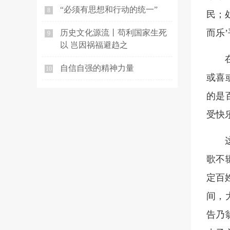
“必须有思想和行动的统一”
8
民；
而乐
历史文化源流丨苟利国家生死
9
以 岂因祸福避趋之
自信自强的精神力量
10
或喜
的是
受快
歌不
定百
间，
告乃