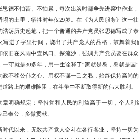
张思德不怕苦、不怕累，每次出炭时都争先进窑中作业，
坍塌的土里，牺牲时年仅29岁。在《为人民服务》这一
的浩荡历史起笔，把一个普通的共产党员张思德写成了泰
火写进了字里行间，烧出了共产党人的品格，鼓舞着我
却依旧在风雨中查风口、探流沙，强调共产党员要在群众
，一守就是30多年，用一生诠释了“家就是岛，岛就是国
为政不移公仆之心、用权不谋一己之私，始终保持高尚的
进道路上的艰难险阻，在斗争中不断取得新的伟大胜利。
党章明确规定：坚持党和人民的利益高于一切，个人利
克己奉公，多做贡献。
新时代以来，无数共产党人奋斗在各行各业，坚持一切为