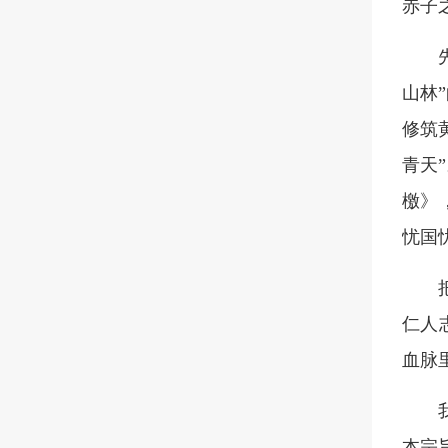
赤子
山林
修筑
青天
檄》
忧国
仁人
血脉
本宗