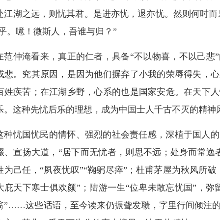
处江湖之远，则忧其君。是进亦忧，退亦忧。然则何时而
’乎。噫！微斯人，吾谁与归？”
在范仲淹看来，真正的仁者，具备“不以物喜，不以己悲
或悲。究其原因，是因为他们摒弃了小我的荣辱得失，心
百姓疾苦；在江湖乡野，心系的也是国家安危。在天下人
乐。这种先忧后乐的理想，成为中国士人千古不灭的精神
这种忧国忧民的情怀、强烈的社会责任感，深植于国人的
辍、宣扬大道，“居下而无忧者，则思不远；处身而常逸
姓为己任，“夙夜忧叹”“鞠躬尽瘁”；杜甫茅屋为秋风所
大庇天下寒士俱欢颜”；陆游一生“位卑未敢忘忧国”，弥
翁”……这些话语，至今读来仍振聋发聩，字里行间倾注