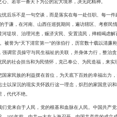
之心、若非一番天下为公的宏大境界，决无此精神。
先忧后乐不是一句空谈，而是落实在每一处任职、每一件
”的于谦，在河南、山西任巡抚期间，遍访辖区、考察民
黄河堤坝、治理河患，赈济灾民、安置流民，殚精竭虑解
”。被誉为“天下清官第一”的张伯行，历官数十载以清廉
，强调官员操守与民生福祉的关联，并身体力行，整治贪
忧民的社会担当和为民情怀，克己奉公、为民造福，来实
把国家民族的利益摆在首位，为天底下百姓的幸福出力，
志士以深沉的现实关怀践行这一理念，炽烈的家国意识和
里，代代不绝。
我们党来自于人民，党的根基和血脉在人民。中国共产党
旨。105年前，中共一大在上海召开，中国共产党的成立