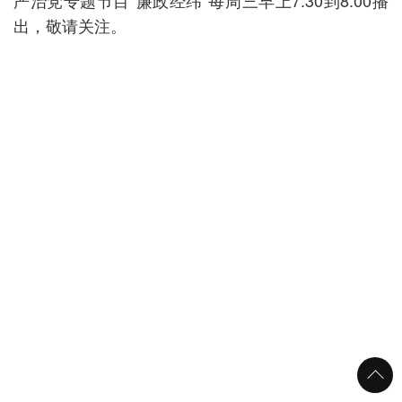
严治党专题节目“廉政经纬”每周三早上7:30到8:00播
出，敬请关注。