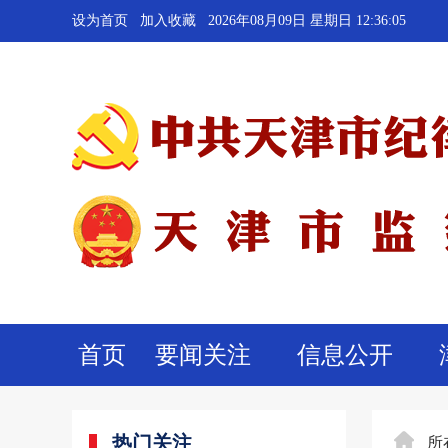
设为首页
加入收藏
2026年08月09日 星期日 12:36:06
首页
要闻关注
信息公开
热门关注
所