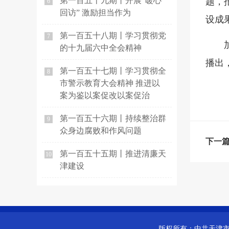
第一百五十九期丨开展“暖心
题，
6
回访” 激励担当作为
设成
第一百五十八期丨学习贯彻党
7
的十九届六中全会精神
播出
第一百五十七期丨学习贯彻全
8
市警示教育大会精神 推进以
案为鉴以案促改以案促治
第一百五十六期丨持续整治群
9
众身边腐败和作风问题
下一
第一百五十五期丨推进清廉天
10
津建设
版权所有：
中共天津