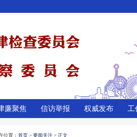
津廉聚焦
信访举报
权威发布
工
在位置：
首页
>
要闻关注 >
正文