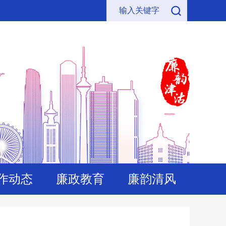
作动态
廉政教育
廉韵清风