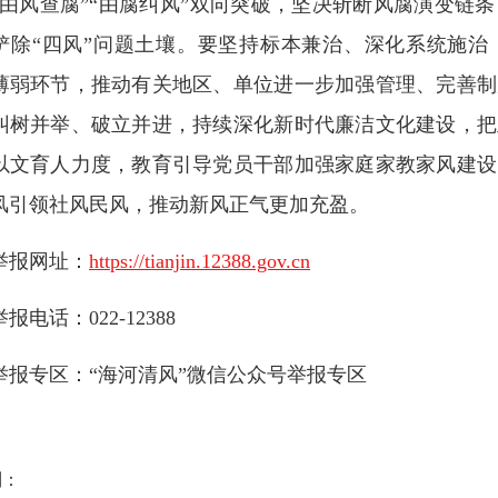
“由风查腐”“由腐纠风”双向突破，坚决斩断风腐演变链
铲除“四风”问题土壤。要坚持标本兼治、深化系统施治
薄弱环节，推动有关地区、单位进一步加强管理、完善制
纠树并举、破立并进，持续深化新时代廉洁文化建设，把
以文育人力度，教育引导党员干部加强家庭家教家风建设
风引领社风民风，推动新风正气更加充盈。
举报网址：
https://tianjin.12388.gov.cn
举报电话：022-12388
举报专区：“海河清风”微信公众号举报专区
到：