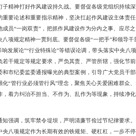
钉子精神打好作风建设持久战。要督促各级党组织持续深
的重要论述和重要指示精神，坚决扛起作风建设主体责任
他成员“一岗双责”，把抓作风建设作为分内之事、应尽
央八项规定精神一贯到底。要督促各级“一把手”和领导干
“影响发展论”“行业特殊论”等错误论调，带头落实中央
负若干规定等规定要求，严负其责、严管所辖，强化节前
委和市纪委监委通报曝光的典型案例，引导广大党员干部
强化“管行业必须管行风”理念，聚焦关心关爱困难群众
作，着力纠治不担当、不作为、乱作为等现象，持续净化
。
通知强调，筑牢禁令堤坝，严明清廉节俭过节纪律要求。
中央八项规定作为长期有效的铁规矩、硬杠杠，一步不停