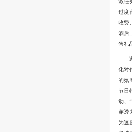
派任
过度
收费
酒后
售礼
化对
的氛
节日
动、
穿透
为速