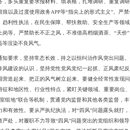
务，多头重复要求报材料、填表格，扎堆调研、重复调研
留痕以及过度使用政务APP等“指尖上的形式主义”。严
、趋利性执法，在民生保障、帮扶救助、安全生产等领域
上岗等。严禁助长不正之风，不准借高档烟酒茶、“天价
品等渲染不良风气。
通知要求，坚持常态长效，持之以恒纠治作风突出问题。
作风建设的认识，坚持党性党风党纪一起抓、正风肃纪反
围营造起来、把正的风气树立起来。要健全经常性发现问
特征和地区性、行业性特点，紧盯关键领域、重要岗位、薄
“室组地”联合等机制，贯通党内监督和其他各类监督，
力和有效性。要从严执纪执法，对“四风”问题露头就打
查严处，对履职不力导致“四风”问题突出的党组织和领