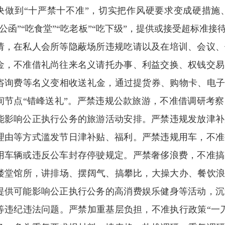
决做到“十严禁十不准”，切实把作风硬要求变成硬措施
吃公函”“吃食堂”“吃老板”“吃下级”，提供或接受超标
请，在私人会所等隐蔽场所违规吃请以及在培训、会议、
金，不准借礼尚往来名义请托办事、利益交换、权钱交易
咨询费等名义变相收送礼金，通过提货券、购物卡、电子
间节点“错峰送礼”。严禁违规公款旅游，不准借调研考
能影响公正执行公务的旅游活动安排。严禁违规发放津补
理由等方式滥发节日津补贴、福利。严禁违规用车，不准
用车辆或违反公车封存停驶规定。严禁奢侈浪费，不准搞
楼堂馆所，讲排场、摆阔气、搞攀比，大操大办、餐饮浪
提供可能影响公正执行公务的高消费娱乐健身等活动，沉
等违纪违法问题。严禁加重基层负担，不准执行政策“一