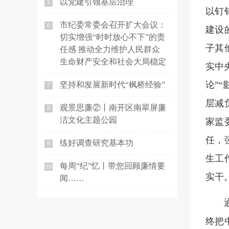
以党建引领基层治理
5
以钉
市纪委常委会召开扩大会议：
6
建设
切实增强“时时放心不下”的责
子其
任感 推动全力维护人民群众
生命财产安全和社会大局稳定
实中
论”
坚持和发展新时代“枫桥经验”
7
层减
观景思廉②丨南开区南翠屏廉
8
洁文化主题公园
家监
任，
练好调查研究基本功
9
生工
每周“纪”忆丨带您回顾廉情要
10
实干
闻……
终把