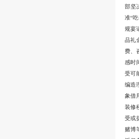
部坚
准“
规宴
品礼
费、
感时
受可
编造
象借
装修
受或
赌博