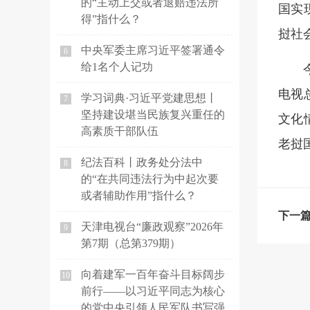
的“主动上交或者退赔违法所
国实
得”指什么？
挝社
中央军委主席习近平签署通令
6
给1名个人记功
电视
学习词典·习近平党建思想丨
7
坚持建设堪当民族复兴重任的
文化
高素质干部队伍
老挝
纪法百科丨政务处分法中
8
的“在共同违法行为中起次要
或者辅助作用”指什么？
下一
天津电视台“廉政观察”2026年
9
第7期（总第379期）
向着建军一百年奋斗目标阔步
10
前行——以习近平同志为核心
的党中央引领人民军队书写强