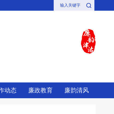
作动态
廉政教育
廉韵清风