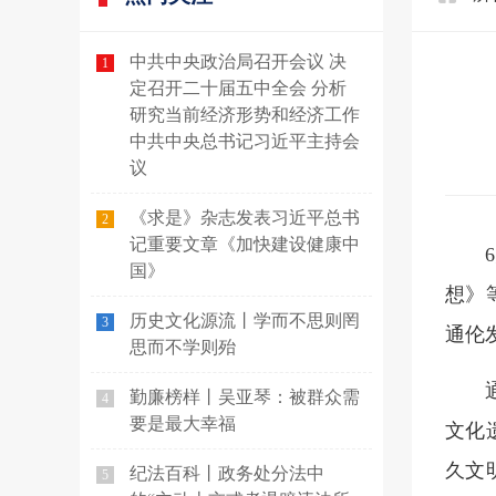
中共中央政治局召开会议 决
1
定召开二十届五中全会 分析
研究当前经济形势和经济工作
中共中央总书记习近平主持会
议
《求是》杂志发表习近平总书
2
记重要文章《加快建设健康中
国》
想》
历史文化源流丨学而不思则罔
3
通伦
思而不学则殆
勤廉榜样丨吴亚琴：被群众需
4
要是最大幸福
文化
久文
纪法百科丨政务处分法中
5