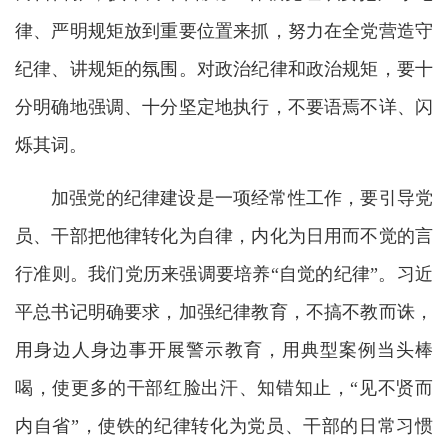
律、严明规矩放到重要位置来抓，努力在全党营造守
纪律、讲规矩的氛围。对政治纪律和政治规矩，要十
分明确地强调、十分坚定地执行，不要语焉不详、闪
烁其词。
加强党的纪律建设是一项经常性工作，要引导党
员、干部把他律转化为自律，内化为日用而不觉的言
行准则。我们党历来强调要培养“自觉的纪律”。习近
平总书记明确要求，加强纪律教育，不搞不教而诛，
用身边人身边事开展警示教育，用典型案例当头棒
喝，使更多的干部红脸出汗、知错知止，“见不贤而
内自省”，使铁的纪律转化为党员、干部的日常习惯