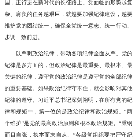
国，正行进在新时代的长征路上。党面临的形势越复
杂、肩负的任务越艰巨，就越要加强纪律建设，越要
维护党的团结统一，确保全党统一意志、统一行动、
步调一致前进。
以严明政治纪律，带动各项纪律全面从严。党的
纪律是多方面的，但政治纪律是最重要、最根本、最
关键的纪律，遵守党的政治纪律是遵守党的全部纪律
的重要基础。如果政治纪律守不住，就会影响对其他
纪律的遵守。习近平总书记深刻阐明，在所有党的纪
律和规矩中，第一位的是政治纪律和政治规矩。“两
个维护”是党的最高政治原则和根本政治规矩。“秉纲
而目自张，执本而末自从。”各级党组织要把严守纪