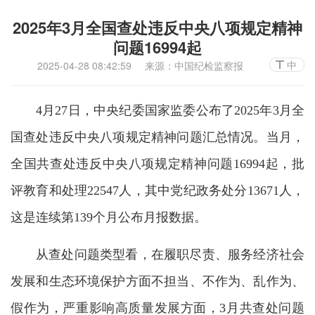
2025年3月全国查处违反中央八项规定精神
问题16994起
中
2025-04-28 08:42:59
来源：中国纪检监察报
4月27日，中央纪委国家监委公布了2025年3月全
国查处违反中央八项规定精神问题汇总情况。当月，
全国共查处违反中央八项规定精神问题16994起，批
评教育和处理22547人，其中党纪政务处分13671人，
这是连续第139个月公布月报数据。
从查处问题类型看，在履职尽责、服务经济社会
发展和生态环境保护方面不担当、不作为、乱作为、
假作为，严重影响高质量发展方面，3月共查处问题