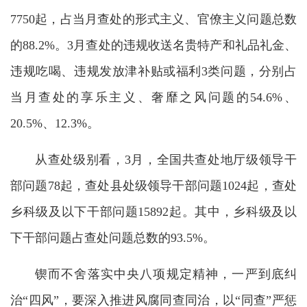
7750起，占当月查处的形式主义、官僚主义问题总数
的88.2%。3月查处的违规收送名贵特产和礼品礼金、
违规吃喝、违规发放津补贴或福利3类问题，分别占
当月查处的享乐主义、奢靡之风问题的54.6%、
20.5%、12.3%。
从查处级别看，3月，全国共查处地厅级领导干
部问题78起，查处县处级领导干部问题1024起，查处
乡科级及以下干部问题15892起。其中，乡科级及以
下干部问题占查处问题总数的93.5%。
锲而不舍落实中央八项规定精神，一严到底纠
治“四风”，要深入推进风腐同查同治，以“同查”严惩