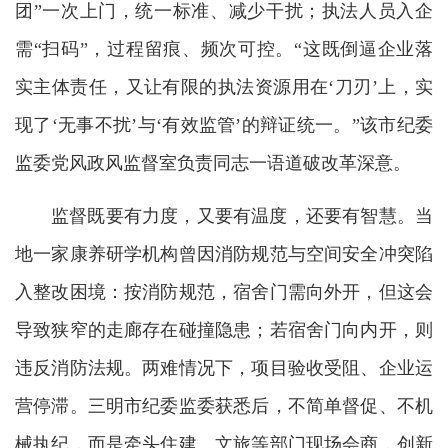
团”一次上门，统一标准、减少干扰；执法人员入企
需“扫码”，过程留痕、频次可控。“这既倒逼企业落
实主体责任，又让有限的执法资源用在‘刀刃’上，实
现了‘无事不扰’与‘有效监管’的辩证统一。”该市纪委
监委党风政风监督室负责同志一语道破改革深意。
监督既要有力度，又要有温度，还要有智慧。当
地一家康养研学机构曾因消防规范与空间安全冲突陷
入整改困境：按消防规范，宿舍门需向外开，但这会
导致狭窄的走廊存在碰撞隐患；若宿舍门向内开，则
违反消防法规。两难情况下，项目验收受阻、企业运
营停滞。三明市纪委监委获悉后，不简单督促、不机
械执纪，而是牵头住建、文旅等部门现场会商，创新