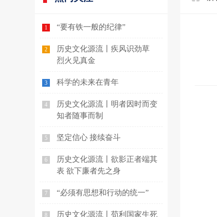
“要有铁一般的纪律”
1
历史文化源流丨疾风识劲草
2
烈火见真金
科学的未来在青年
3
历史文化源流丨明者因时而变
4
知者随事而制
坚定信心 接续奋斗
5
历史文化源流丨欲影正者端其
6
表 欲下廉者先之身
“必须有思想和行动的统一”
7
历史文化源流丨苟利国家生死
8