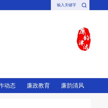
作动态
廉政教育
廉韵清风