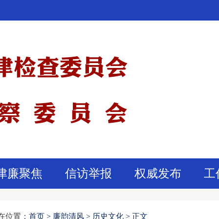
津廉聚焦
信访举报
权威发布
工
在位置：
首页
>
廉韵清风 >
历史文化 >
正文