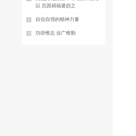
以 岂因祸福避趋之
自信自强的精神力量
9
功崇惟志 业广惟勤
10