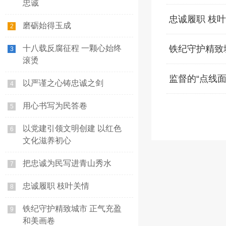
忠诚
忠诚履职 枝
磨砺始得玉成
2
十八载反腐征程 一颗心始终
铁纪守护精致
3
滚烫
监督的“点线面
以严谨之心铸忠诚之剑
4
用心书写为民答卷
5
以党建引领文明创建 以红色
6
文化滋养初心
把忠诚为民写进青山秀水
7
忠诚履职 枝叶关情
8
铁纪守护精致城市 正气充盈
9
和美画卷