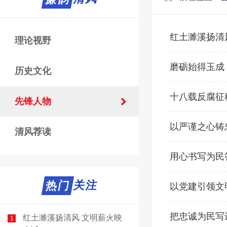
红土濉溪扬清
理论视野
磨砺始得玉成
历史文化
十八载反腐征
先锋人物
以严谨之心铸
清风荐读
用心书写为民
热门关注
热门
以党建引领文
把忠诚为民写
红土濉溪扬清风 文明薪火映
1