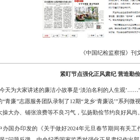
《中国纪检监察报》刊
紧盯节点强化正风肃纪 营造勤
“今天为大家讲述的廉洁小故事是‘淡泊名利的人生观’…
的“青廉”志愿服务团队录制了12期“龙乡‘青廉说’”系
大操大办、铺张浪费等不良习气，弘扬勤俭节约良好风尚
中办国办印发的《关于做好2024年元旦春节期间有关
四风”问题反弹。中央纪委国家监委对强化正风肃纪作出