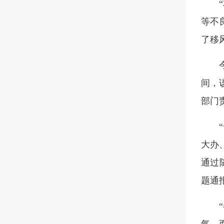
等不
了移
间，
部门
大办
通过
题通