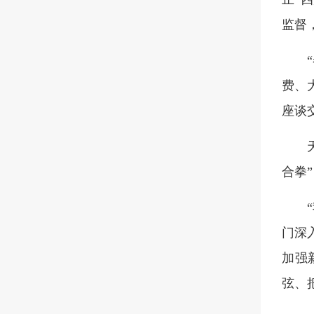
监督
费、
座谈
合拳
门深
加强
弦、