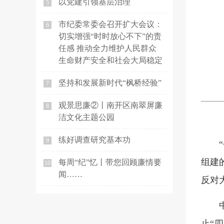
以党建引领基层治理
5
市纪委常委会召开扩大会议：
6
切实增强“时时放心不下”的责
任感 推动全力维护人民群众
生命财产安全和社会大局稳定
坚持和发展新时代“枫桥经验”
7
观景思廉②丨南开区南翠屏廉
8
洁文化主题公园
练好调查研究基本功
9
组建
每周“纪”忆丨带您回顾廉情要
10
闻……
反对
止“