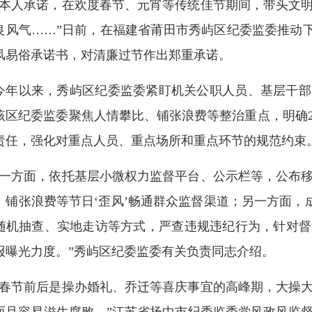
“本人承诺，在欢度春节、元宵等传统佳节期间，带头文
良风气……”日前，在福建省莆田市秀屿区纪委监委推动下，
风易俗承诺书，对清廉过节作出郑重承诺。
今年以来，秀屿区纪委监委紧盯机关公职人员、基层干部
该区纪委监委聚焦人情攀比、铺张浪费等整治重点，明确2
责任，强化对重点人员、重点场所和重点环节的规范约束
“一方面，依托基层小微权力监督平台、公示栏等，公布
、铺张浪费等节日‘歪风’畅通群众监督渠道；另一方面，
随机抽查、实地走访等方式，严查违规违纪行为，针对督
报曝光力度。”秀屿区纪委监委有关负责同志介绍。
“春节前后是操办婚礼、乔迁等喜庆事宜的高峰期，大操