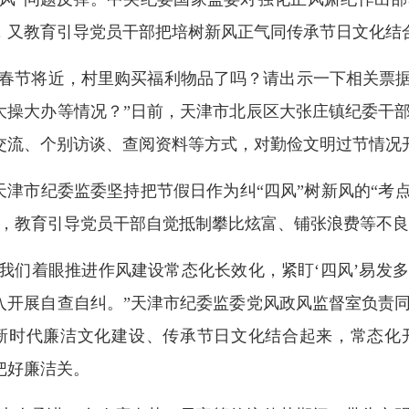
，又教育引导党员干部把培树新风正气同传承节日文化结
“春节将近，村里购买福利物品了吗？请出示一下相关票据
大操大办等情况？”日前，天津市北辰区大张庄镇纪委干
交流、个别访谈、查阅资料等方式，对勤俭文明过节情况
天津市纪委监委坚持把节假日作为纠“四风”树新风的“考
”，教育引导党员干部自觉抵制攀比炫富、铺张浪费等不
“我们着眼推进作风建设常态化长效化，紧盯‘四风’易发
入开展自查自纠。”天津市纪委监委党风政风监督室负责
新时代廉洁文化建设、传承节日文化结合起来，常态化
把好廉洁关。