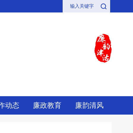
作动态
廉政教育
廉韵清风