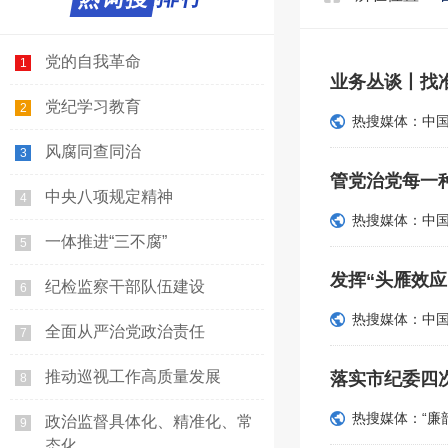
党的自我革命
1
业务丛谈丨找
党纪学习教育
2
热搜媒体：中
风腐同查同治
3
管党治党每一
中央八项规定精神
4
热搜媒体：中
一体推进“三不腐”
5
发挥“头雁效应
纪检监察干部队伍建设
6
热搜媒体：中
全面从严治党政治责任
7
推动巡视工作高质量发展
落实市纪委四
8
热搜媒体：“廉
政治监督具体化、精准化、常
9
态化