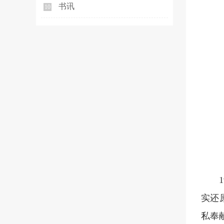
书讯
10
实还
私奉