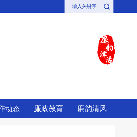
作动态
廉政教育
廉韵清风