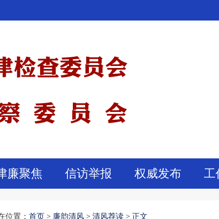
津廉聚焦
信访举报
权威发布
工
在位置：
首页
>
廉韵清风 >
清风荐读 >
正文