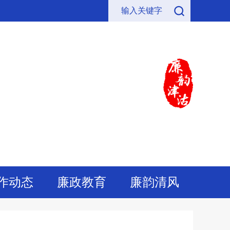
作动态
廉政教育
廉韵清风