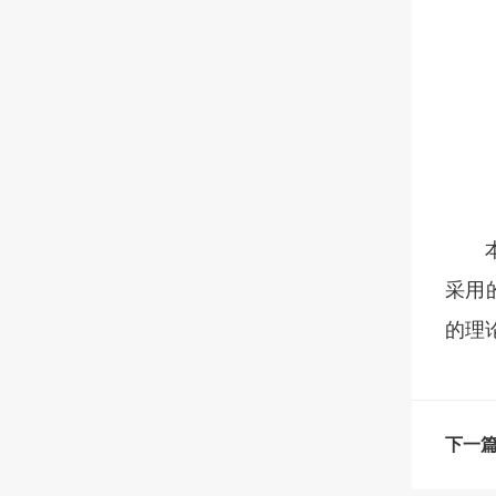
采用
的理
下一