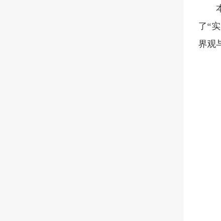
了“
界观