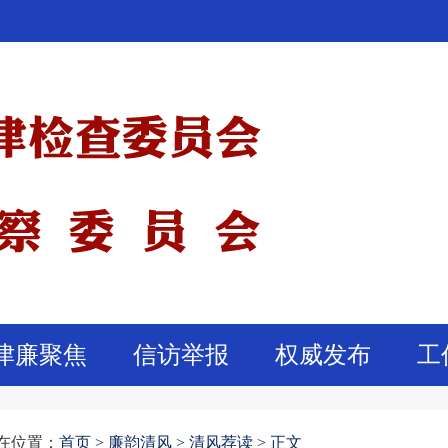
津廉聚焦
信访举报
权威发布
工
在位置：
首页
>
廉韵清风 >
清风荐读 >
正文