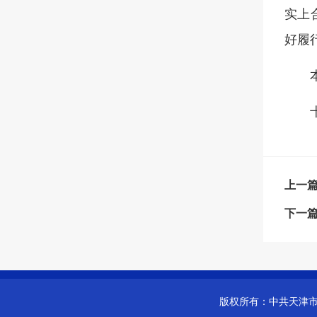
实上
好履
上一
下一
版权所有：
中共天津