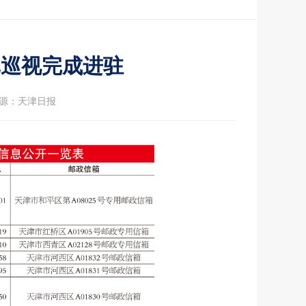
批巡视完成进驻
源：天津日报