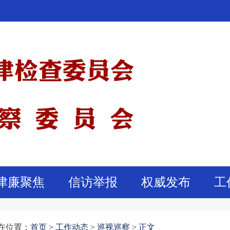
津廉聚焦
信访举报
权威发布
工
在位置：
首页
>
工作动态 >
巡视巡察 >
正文