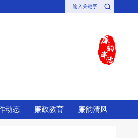
作动态
廉政教育
廉韵清风