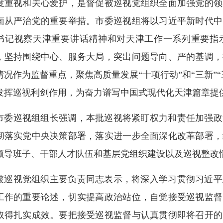
度重视和关心爱护，是督促被巡视党组织全面加强党的领
面从严治党的重要举措。市委巡视组将以习近平新时代中
书记视察天津重要讲话精神和对天津工作一系列重要指
，坚持围绕中心、服务大局，突出问题导向、严的基调，
情况作为监督重点，聚焦高质量发展“十项行动”和“三新”
发挥巡视利剑作用，为奋力谱写中国式现代化天津篇章提
市委巡视组组长强调，本批巡视将紧盯权力和责任加强政
彻落实党中央决策部署，落实进一步全面深化改革部署，
领导班子、干部人才队伍和基层党组织建设以及巡视整改
被巡视党组织主要负责同志表示，将深入学习贯彻习近平
工作的重要论述，切实提高政治站位，自觉接受巡视监督
取得扎实成效。要把接受巡视监督与认真贯彻即将召开的