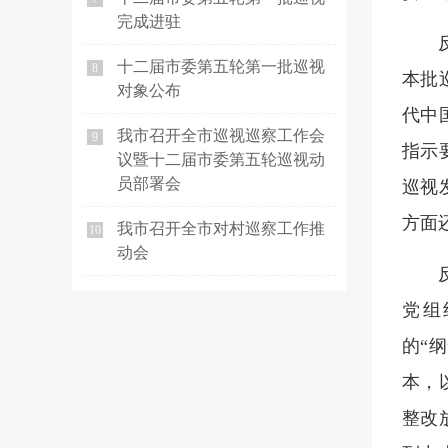
完成进驻
十二届市委第五轮第一批巡视
8
本批
对象公布
代中
我市召开全市巡视巡察工作会
9
指示
议暨十二届市委第五轮巡视动
员部署会
巡视
方面
我市召开全市对村巡察工作推
10
动会
党组
的“
本，
整改