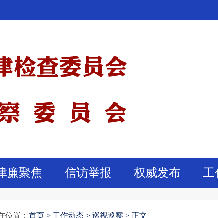
津廉聚焦
信访举报
权威发布
工
在位置：
首页
>
工作动态 >
巡视巡察 >
正文