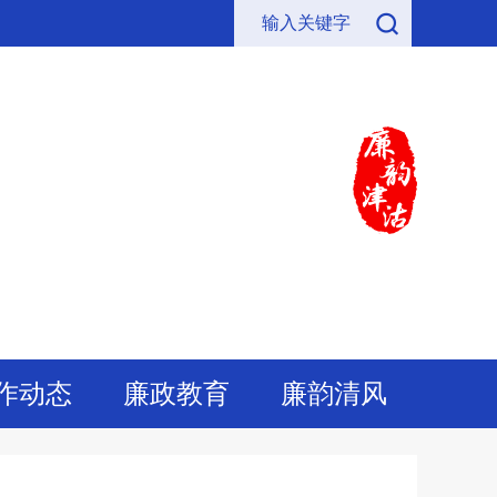
作动态
廉政教育
廉韵清风