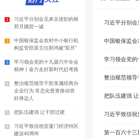
习近平分别会见来京述职的林
1
习近平分别会
郑月娥贺一诚
中国银保监会农村中小银行机
中国银保监会
2
构监管部原主任郭鸿被“双开”
学习领会党的
学习领会党的十九届六中全会
3
精神丨奋力走好新时代赶考路
整治规范领导
整治规范领导干部亲属经商办
4
企业行为 常态化督查推动管
把队伍建强 
好身边人
把队伍建强 让干部过硬
5
习近平致信祝
习近平致信祝贺厦门经济特区
6
第一百六十三
建设40周年