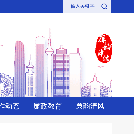
作动态
廉政教育
廉韵清风