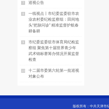
巡视公告
7
一线视点丨市纪委监委驻市农
8
业农村委纪检监察组：田间地
头“把脉问诊” 精准监督护航春
耕备耕
市纪委监委驻市体育局纪检监
9
察组 聚焦第十届世界青少年
武术锦标赛筹办情况开展监督
检查
十二届市委第六轮第一批巡视
10
对象公布
版权所有：
中共天津市