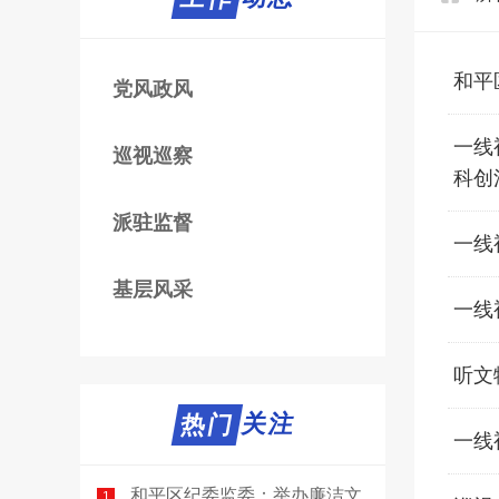
和平
党风政风
一线
巡视巡察
科创
派驻监督
一线
基层风采
一线
听文
热门关注
热门
一线
和平区纪委监委：举办廉洁文
1