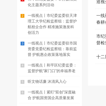
巡视
化主题系列活动
一线
一线视点丨市纪委监委驻天津
2
理工大学纪检监察组：监督护
春耕
航校企合作 精准施策激发科
创活力
市纪
督检
一线视点丨市纪委监委驻市国
3
资委党委纪检监察组：靠前监
督 护航惠企政策落地落实
十二
一线视点丨和平区纪委监委：
4
监督护航“家门口”的幸福养老
听文物话廉 沐清风入心
5
一线视点丨紧盯“双创”深度融
6
合 护航国资国企高质量发展