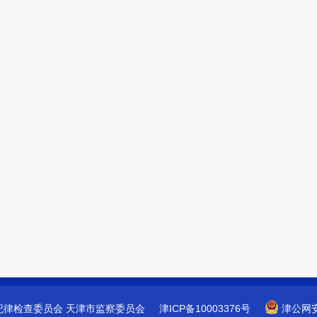
纪律检查委员会
天津市监察委员会
津ICP备10003376号
津公网安备