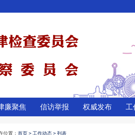
津廉聚焦
信访举报
权威发布
工
在位置：
首页
>
工作动态 >
列表