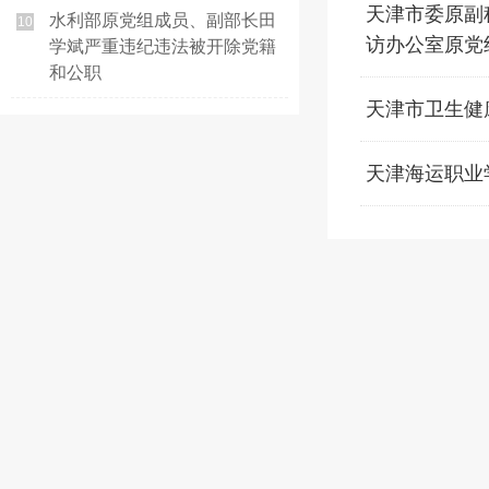
天津市委原副
水利部原党组成员、副部长田
10
访办公室原党
学斌严重违纪违法被开除党籍
和公职
天津市卫生健
天津海运职业