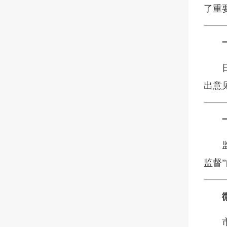
了重
出意
监督