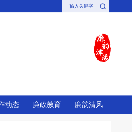
作动态
廉政教育
廉韵清风