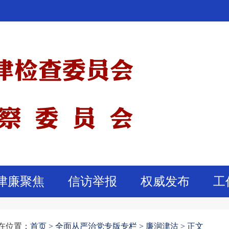
津廉聚焦
信访举报
权威发布
工
在位置：
首页
>
全面从严治党专版专栏 >
廉润津沽 >
正文