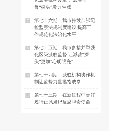
化派驻机构改革 让派驻监
督“探头”发力生威
第七十六期丨我市持续加强纪
7
检监察法规制度建设 提高工
作规范化法治化水平
第七十五期丨我市多措并举强
8
化区级派驻监督 让派驻“探
头”更加“心明眼亮”
第七十四期丨派驻机构协作机
9
制让监督力量攥指成拳
第七十三期丨在新征程中更好
10
履行正风肃纪反腐职责使命