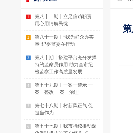
第八十二期丨立足信访职责
1
用心用情解民忧
第
第八十一期丨“我为群众办实
2
事”纪委监委在行动
第八十期丨搭建平台充分发挥
3
特约监察员作用 助力全市纪
检监察工作高质量发展
第七十九期丨一案一警示 一
4
案一整改 一案一治理
第七十八期丨树新风正气 促
5
担当作为
第七十七期丨我市持续推动深
6